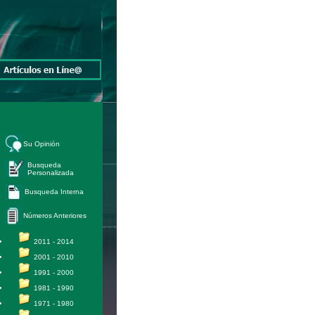
Su Opinión
Busqueda
Personalizada
Busqueda Interna
Números Anteriores
2011 - 2014
2001 - 2010
1991 - 2000
1981 - 1990
1971 - 1980