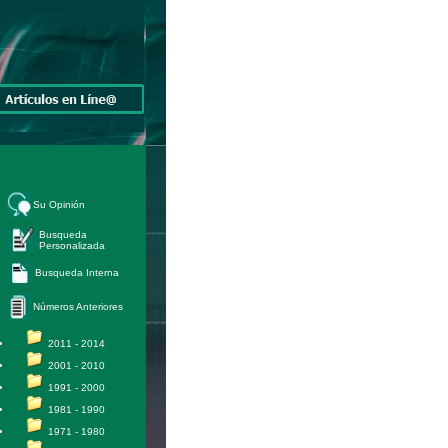
Su Opinión
Busqueda
Personalizada
Busqueda Interna
Números Anteriores
2011 - 2014
2001 - 2010
1991 - 2000
1981 - 1990
1971 - 1980