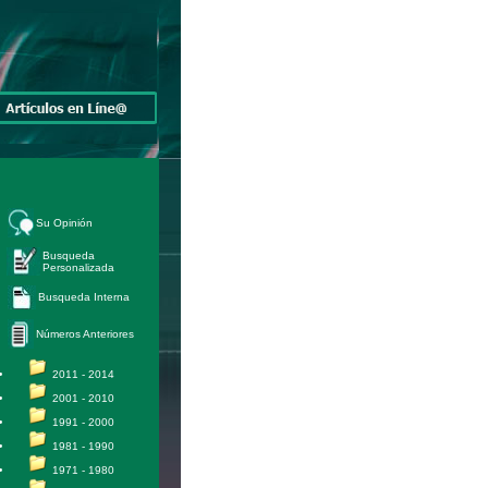
Su Opinión
Busqueda
Personalizada
Busqueda Interna
Números Anteriores
2011 - 2014
2001 - 2010
1991 - 2000
1981 - 1990
1971 - 1980