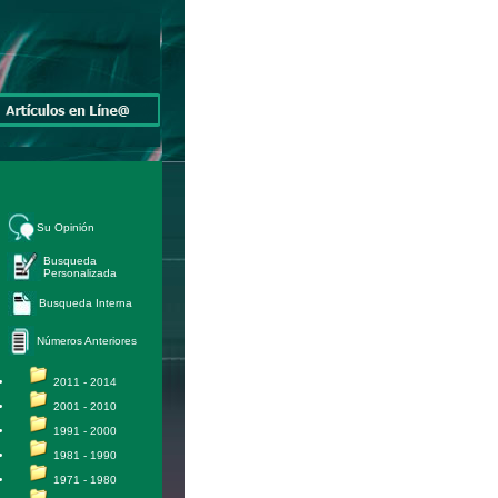
Su Opinión
Busqueda
Personalizada
Busqueda Interna
Números Anteriores
2011 - 2014
2001 - 2010
1991 - 2000
1981 - 1990
1971 - 1980