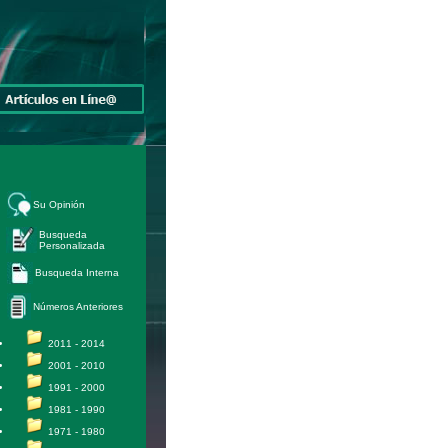
Su Opinión
Busqueda
Personalizada
Busqueda Interna
Números Anteriores
2011 - 2014
2001 - 2010
1991 - 2000
1981 - 1990
1971 - 1980