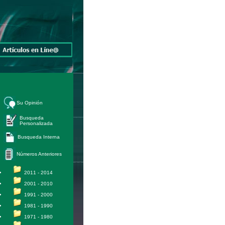
Su Opinión
Busqueda
Personalizada
Busqueda Interna
Números Anteriores
2011 - 2014
2001 - 2010
1991 - 2000
1981 - 1990
1971 - 1980