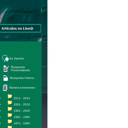
Su Opinión
Busqueda
Personalizada
Busqueda Interna
Números Anteriores
2011 - 2014
2001 - 2010
1991 - 2000
1981 - 1990
1971 - 1980