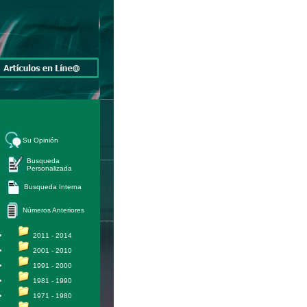
Su Opinión
Busqueda
Personalizada
Busqueda Interna
Números Anteriores
2011 - 2014
2001 - 2010
1991 - 2000
1981 - 1990
1971 - 1980