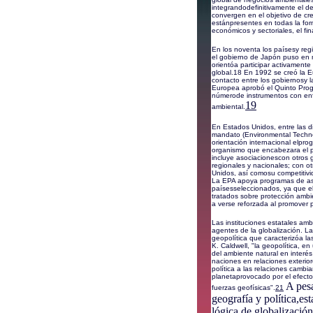
integrandodefinitivamente el d
convergen en el objetivo de cr
estánpresentes en todas la for
económicos y sectoriales, el f
En los noventa los paísesy reg
el gobierno de Japón puso en m
orientóa participar activament
global.
18
En 1992 se creó la E
contacto entre los gobiernosy 
Europea aprobó el Quinto Progr
númerode instrumentos con enf
19
ambiental.
En Estados Unidos, entre las di
mandato (Environmental Technol
orientación internacional elpr
organismo que encabezara el 
incluye asociacionescon otros 
regionales y nacionales; con ot
Unidos, así comosu competitivida
La EPA apoya programas de asis
paísesseleccionados, ya que el 
tratados sobre protección ambi
a verse reforzada al promover 
Las instituciones estatales am
agentes de la globalización. L
geopolítica que caracterizóa l
K. Caldwell, "la geopolítica, en
del ambiente natural en interés
naciones en relaciones exterio
política a las relaciones cambi
planetaprovocado por el efecto 
A pesa
fuerzas geofísicas".
21
geografía y política,es
lógica de globalizació