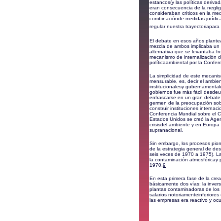
estancos(y las políticas deriva
eran consecuencia de la negli
consideraban críticos en la med
combinaciónde medidas jurídicas
regular nuestra trayectoriapara sa
El debate en esos años plantea
mezcla de ambos implicaba un c
alternativa que se levantaba fre
mecanismo de internalización d
políticaambiental por la Conf
La simplicidad de este mecani
mensurable, es, decir el ambien
institucionalesy gubernamental
gobiernos fue más fácil desdeu
enfrascarse en un gran debate 
germen de la preocupación sobr
construir instituciones intern
Conferencia Mundial sobre el C
Estados Unidos se creó la Agen
crisisdel ambiente y en Europa
supranacional.
Sin embargo, los procesos pion
de la estrategia general de des
seis veces de 1970 a 1975). L
la contaminación atmosféricay p
1970.
9
En esta primera fase de la cre
básicamente dos vías: la invers
plantas contaminadoras de los p
salarios notoriamenteinferiores
las empresas era reactivo y oc