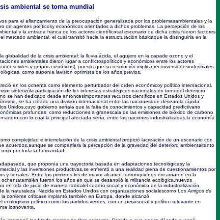
isis ambiental se torna mundial
os para el afianzamiento de la preocupación generalizada por los problemasambientales y la
ro de agentes políticosy económicos orientados a dichos problemas. La percepción de los
biental y la entrada franca de los actores científicosal escenario de dicha crisis fueron factores
l mercado ambiental, el cual transitó hacia la estructuración básicaque la distinguiría en la
 globalidad de la crisis ambiental: la lluvia ácida, el agujero en la capade ozono y el
aciones ambientales dieron lugar a conflictospolíticos y económicos entre los actores
ionesciviles y grupos científicos), puesto que su resolución implica reconversionesindustriales
ológicas, como suponía lavisión optimista de los años previos.
pareció en los ochenta como elemento perturbador del orden económicoy político internacional.
ejor sintetizóla participación de los intereses estratégicos nacionales en tornodel deterioro
eno se han dedicado desde entoncesimportantes recursos científicos en Estados Unidos y
símismo, se ha creado una división internacional entre las nacionesque desean la rápida
os Unidos,cuyo gobierno señala que la falta de conocimientos y capacidad predictivano
onómicas profundas, como reducciones a granescala de las emisiones de bióxido de carbono
rnadero,con lo cual la principal afectada sería, entre las naciones industrializadas,la economía
omo complejidad e interrelación de la crisis ambiental propició lacreación de un escenario con
ue acuerdos,aunque se compartiera la percepción de la gravedad del deterioro ambientaltanto
 como por toda la humanidad.
cadapasada, que proponía una trayectoria basada en adaptaciones tecnológicasy la
mercial y las inversiones productivas,se enfrentó a una realidad plena de cuestionamientos por
cos y sociales. Entre los primeros los de mayor alcance fueronquienes encarnaron en la
os ochentatambién fueron los años en que se desarrolló la militancia ecológica,nuevos
 en tela de juicio de manera radicalel cuadro social y económico de la industrialización,
o de la naturaleza. Nacida en Estados Unidos con organizaciones socialescomo
Los Amigos de
 la corriente críticase implantó también en Europa, donde alcanzó
el ecologismo político como los partidos verdes, con un pesosocial y político relevante en
nte losnoventa.