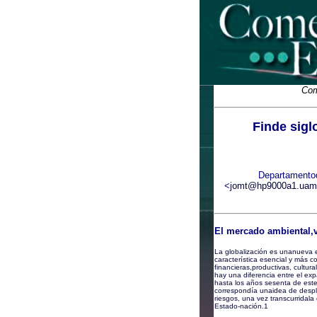
Com
Finde sigl
Departamentod
<
jomt@hp9000a1.uam
El mercado ambiental,v
La globalización es unanueva e
característica esencial y más c
financieras,productivas, cultura
hay una diferencia entre el ex
hasta los años sesenta de este 
correspondía unaidea de despli
riesgos, una vez transcurridala
Estado-nación.
1