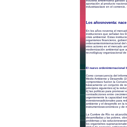
industria ambientalha ganado ya
aportación al producto nacional
industriasclave en el comercio,
Los añosnoventa: nace
En los años noventa el mercado
instituciones que señalan los l
crisis ambiental. Estas instituc
organismos financieros, gobier
ordenamientointernacional del 
otros actores en el mercado amb
modernización ambiental que ac
tecnológicay organizacional de
El nuevo ordeninternacional 
Como consecuencia del informe
Medio Ambiente y Desarrollo (
compromisos fueron la Convenci
básicamente un conjunto de re
principios siguientes:a] la redu
b] las políticas para promover 
contradicciones entre crecimie
urgentemente la capacidad insti
inversionesadicionales para red
ambiente y el desarrollo en la
instrumentoseconómicos y de me
La Cumbre de Río no alcanzólas
desarrolladas y las pobres, obv
problemas y las solucionesera
los organismos supranacionale
global de negocios ambientale