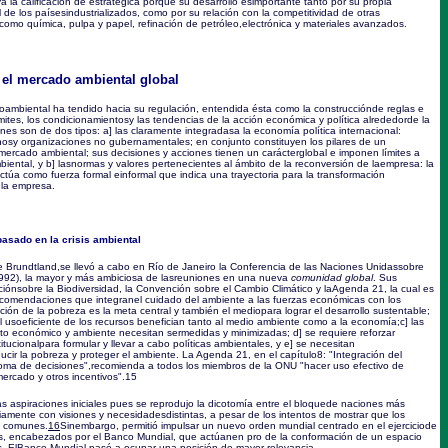
 la calificación de estratégica porque su desarrollo esimportante tanto por su propia
 de los paísesindustrializados, como por su relación con la competitividad de otras
 como química, pulpa y papel, refinación de petróleo,electrónica y materiales avanzados.
 el mercado ambiental global
ambiental ha tendido hacia su regulación, entendida ésta como la construcciónde reglas e
ímites, los condicionamientosy las tendencias de la acción económica y política alrededorde la
iones son de dos tipos: a] las claramente integradasa la economía política internacional:
nosy organizaciones no gubernamentales; en conjunto constituyen los pilares de un
mercado ambiental; sus decisiones y acciones tienen un carácterglobal e imponen límites a
iental, y b] lasnormas y valores pertenecientes al ámbito de la reconversión de laempresa: la
túa como fuerza formal einformal que indica una trayectoria para la transformación
 la empresa.
basado en la crisis ambiental
 Brundtland,se llevó a cabo en Río de Janeiro la Conferencia de las Naciones Unidassobre
1992), la mayor y más ambiciosa de lasreuniones en una nueva
comunidad global
. Sus
ónsobre la Biodiversidad, la Convención sobre el Cambio Climático y laAgenda 21, la cual es
comendaciones que integranel cuidado del ambiente a las fuerzas económicas con los
cción de la pobreza es la meta central y también el mediopara lograr el desarrollo sustentable;
el usoeficiente de los recursos benefician tanto al medio ambiente como a la economía;c] las
nto económico y ambiente necesitan sermedidas y minimizadas; d] se requiere reforzar
tucionalpara formular y llevar a cabo políticas ambientales, y e] se necesitan
ucir la pobreza y proteger el ambiente. La Agenda 21, en el capítulo8: "Integración del
 toma de decisiones",recomienda a todos los miembros de la ONU "hacer uso efectivo de
rcado y otros incentivos".
15
 aspiraciones iniciales pues se reprodujo la dicotomía entre el bloquede naciones más
iamente con visiones y necesidadesdistintas, a pesar de los intentos de mostrar que los
n comunes.
16
Sinembargo, permitió impulsar un nuevo orden mundial centrado en el ejerciciode
s, encabezados por el Banco Mundial, que actúanen pro de la conformación de un espacio
s. ElBanco Mundial pasó a ocupar una posición de mayor relevancia,