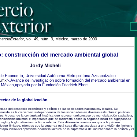
ercioExterior
, vol. 49, núm. 3, México, marzo de 2000
o: construcción del mercado ambiental global
Jordy Micheli
e Economía, Universidad Autónoma Metropolitana-Azcapotzalco
.mx
>.Avance de investigación sobre formación del mercado ambiental en
México,apoyada por la Fundación Friedrich Ebert.
ector de la globalización
tapa del desarrollo económico y político de las sociedades nacionalesy locales. Su
onocida es la crecienteinterdependencia de las sociedades en diversas estructuras: políticas,
les. A pesar de la continuidad histórica que representael proceso de mundialización capitalista,
pansionismoindustrial e imperialista que se manifestó desde la segunda mitad del siglopasado
siglo y la globalización de finde milenio. Esta diferencia consiste en que a la primera
egue ilimitado, mientras que la segunda está cada díamás asociada a una visión de límites y
 etapa inicial del optimismo neoliberal acerca de la supremacía del mercadosobre la política y el