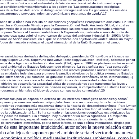
esarrollo económico con el ambiental y definiendo unadiversidad de instrumentos que
ear condicionamientosambientales a los gobiernos: "Las preocupaciones ecológicas
mas de actividad del Banco: el diálogo económicogeneral con los gobiernos, los estudios
inanciamientode proyectos, reformas económicas y programas de ayuda".
17
iones de la tríada han incluido en sus visiones geopolíticas elcomponente ambiental. En 1990
archa el Consejode Ministros para la Conservación del Medio Ambiente Global, el cual se
e por medio de la cooperación oficial y tambiénde las empresas en el mercado ambiental
uropean Network of EnvironmentalResearch Organizations, dedicada a servir de punto de
las empresas para cubrir el mayor campo de temas del ambiente industrial. En 1993la Unión
ama de Acción Ambiental,en el que se identifican dos objetivos relevantes: utilizar un mayor
oque de mercado y reforzar el papel internacional de la UniónEuropea en el campo
versasiniciativas derivadas del impulso del equipo presidencial Clinton-Gore a iniciosde su
ogy Export Council, Superfund Innovative TechnologyEvaluation, etcétera), sobresale por su
ograma de la Agencia de Protección Ambiental (EPA), que en 1994 se planteóconstituirse en el
papel ambiental de Estados Unidosen todo el mundo. La epa señala que "esa concepción
gobiernos y organizaciones internacionales para resolver problemas ambientalesmundiales,
ras entidades federales para promover losamplios objetivos de la política externa de Estados
d internacional y su comercio, al igual que el desarrollo económicoy social internacional [...]
tencia técnicapara crear o fortalecer instituciones de normatividad ambiental en
objetivo es desarrollar la capacidad crítica de otrasnaciones para transformar las leyes y
ental
de
facto
. Con un comercio mundial en expansión, la competitividadde Estados Unidos va
programas ambientales sólidosy vigorosos con sus socios comerciales".
20
bientalesocupan un espacio de defensa de los intereses estratégicos nacionales y sonasí
as preocupaciones ambientales detipo global han dado un nuevo impulso a la tradicional
as regiones y naciones más expansivas durante la historia del desarrolloeconómico. Para Lynton
 un marcohistórico especial, históricamente se ha referido sobre todo al controly la explotación
 de la políticanacional [...] Se ha centrado en las posiciones geográficas estratégicasde las
res y asuntos militares. Sin embargo, hoy puedetener un nuevo significado. La respuesta
antesen la litosfera, especialmente los posibles efectos de un calentamiento del
de invernadero atmosférico, podría tomar laforma de una política internacional dirigida por
r de esta importante intuicióndel autor sobre la nueva relación entre
taba aún lejos de suponer que el ambiente sería el vector de unanueva
n económica y política mediantelas instituciones ambientales, como la