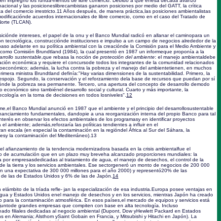
bién impregnó los funda-mentos de libre comercio. Debido a que enesa década avanzó
acional y las posicioneslibrecambistas ganaron posiciones por medio del GATT, la crítica
a del comercio irrestricto.
11
Años después, de manera práctica,las posiciones ambientalistas
 modificaciónde acuerdos internacionales de libre comercio, como en el caso del Tratado de
Norte (TLCAN).
iciónde intereses, el papel de la onu y el Banco Mundial radicó en allanar el caminopara un
n tecnológica, construcciónde instituciones e impulso a un campo de negocios alrededor de la
 paso adelante en su política ambiental con la creaciónde la Comisión para el Medio Ambiente y
acomo Comisión Brundtland (1984), la cual presentó en 1987 un informeque proponía a la
arrollo sustentable
,que rebasa la noción de
protección del ambiente
: el manejo ambientaldebe
ción económica y requiere el concursode todos los integrantes de la comunidad relacionados
entoeconómico; además, la lucha contra la pobreza y el manejo del ambientetienen, en muchos
imera ministra Brundtland definía:"Hay varias dimensiones de la sustentabilidad. Primero, la
despojo. Segundo, la conservación y el reforzamiento dela base de recursos que puedan por sí
iónde la pobreza sea permanente. Tercero, una apertura del concepto de desarrollo demodo
o económico sino tambiénel desarrollo social y cultural. Cuarto y más importante, la
ecología en la toma de decisiones en todos losniveles".
12
e,el Banco Mundial anunció en 1987 que el ambiente y el principio del desarrollosustentable
nanciamiento fundamentales, dandopie a una reorganización interna del propio Banco para tal
u interés en observar los efectos ambientales de los programasy en identificar proyectos
el ambiente; además,reforzaría las políticas tendientes a influir en el
n escala (en especial la contaminación en la regióndel África al Sur del Sáhara, la
lesy la contaminación del Mediterráneo).
13
l afianzamiento de la tendencia modernizadora basada en la crisis ambientalfue el
 de acumulación que en un plazo muy breveha alcanzado proporciones mundiales: la
a por empresasdedicadas al tratamiento de agua, el manejo de desechos, el control de la
n de la tierra y los servicios ambientales. Ese sectorgeneró un monto de negocios de 200 000
on una expectativa de 300 000 millones para el año 2000) y representó20% de las
de las de Estados Unidos y 6% de las de Japón.
14
lámbito de la tríada refle- jan la especialización de esa industria.Europa posee ventajas en
 agua y Estados Unidos enel manejo de desechos y en los servicios, mientras Japón ha creado
o para la contaminación atmosférica. En esos países,el mercado de equipos y servicios está
untode grandes empresas que compiten con base en alta tecnología. Incluso
ado filiales dedicadas al negocio ambiental (Dupont, Dow yHewlett Packard en Estados
 en Alemania; Alsthom ySaint Gobain en Francia, y Mitsubishi y Hitachi en Japón). La