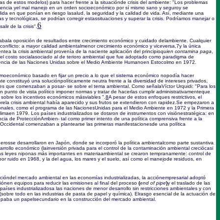
das de estos modelos) para hacer frente a la situaciónde crisis del ambiente: "Los problemas
gencia yel mal manejo en un orden socioeconómico por sí mismo sano y seguroy se
ida en que ponían en riesgo lasalud, la seguridad y la calidad de vida. Así, mediante una
 y tecnológicas, se podrían corregir estassituaciones y superar la crisis. Podríamos manejar o
6
lir de la crisis".
bala oposición de resultados entre crecimiento económico y cuidado delambiente. Cualquier
onflicto: a mayor calidad ambientalmenor crecimiento económico y viceversa,
7
y la única
ntea la crisis ambiental provenía de la naciente aplicación del principio
quien contamina paga
,
el costo socialasociado al de terioro ambiental que fue adoptado como paradigma de
erencia de las Naciones Unidas sobre el Medio Ambiente Humanoen Estocolmo en 1972.
smoeconómico basado en fijar un precio a lo que el sistema económico nopodía hacer
te constituyó una soluciónpolíticamente neutra frente a la diversidad de intereses privados,
es que comenzaban a posar- se sobre el tema ambiental. Como señalaVíctor Urquidi: "Para los
n punto de vista político imponer normas y tratar de hacerlas cumplir administrativamenteque
sobre los incentivos económicos másviables ".
8
A pesar de estos enfoques restrictivos, el
ela crisis ambiental había aparecido y sus frutos se extendieron con rapidez.Se empezaron a
acionales, como el programa de las NacionesUnidas para el Medio Ambiente en 1972 y la Primera
limaen 1979. Los países industrializados se dotaron de instrumentos con visiónestratégica: en
cia de ProtecciónAmbien- tal como primer intento de una política comprensiva frente a la
 Occidental comenzaban a plantearse las primeras manifestacionesde una política
erosse desarrollaron en Japón, donde se incorporó la política ambientalcomo parte sustantiva
arrollo económico (lainversión privada para el control de la contaminación ambiental creciócasi
as leyes niponas más importantes en materiaambiental se crearon tempranamente: control de
or ruido en 1968, y la del agua, los mares y el suelo, así como el manejode residuos, en
acióndel mercado ambiental en las economías industrializadas, la acciónempresarial adoptó
iónen equipos para reducir las emisiones al final del proceso
(
end of pipe
)
y el traslado de las
aíses industrializadosa las naciones de menor desarrollo sin restricciones ambientales y con
 (sobre todo en las industrias de pasta de papel y química). Elrasgo esencial de la actuación de
upaba un papelsecundario en la construcción del mercado ambiental.