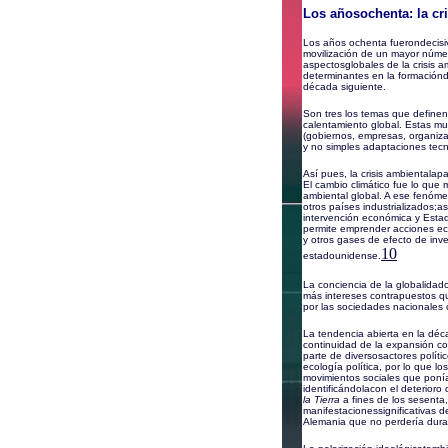
Los añosochenta: la cr
Los años ochenta fuerondecisiv
movilización de un mayor núme
aspectosglobales de la crisis am
determinantes en la formaciónde
década siguiente.
Son tres los temas que definenla
calentamiento global. Estas mut
(gobiernos, empresas, organizac
y no simples adaptaciones tecn
Así pues, la crisis ambientala
El cambio climático fue lo que m
ambiental global. A ese fenóm
otros países industrializados;a
intervención económica y Estad
permite emprender acciones ec
y otros gases de efecto de inve
10
estadounidense.
La conciencia de la globalidadc
más intereses contrapuestos q
por las sociedades nacionales
La tendencia abierta en la dé
continuidad de la expansión co
parte de diversosactores políti
ecología política, por lo que l
movimientos sociales que ponían
identificándolacon el deterior
la Tierra
a fines de los sesenta,
manifestacionessignificativas d
Alemania que no perdería dura