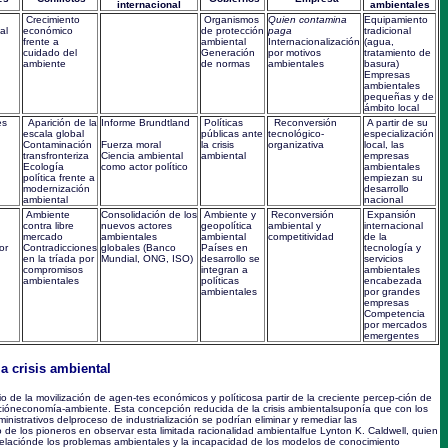
internacional
ambientales
Crecimiento
Organismos
Quien
contamina
Equipamiento
al
económico
de protección
paga
tradicional
frente a
ambiental
Internacionalización
(agua,
cuidado del
Generación
por motivos
tratamiento de
ambiente
de normas
ambientales
basura)
Empresas
ambientales
pequeñas y de
ámbito local
es
Aparición de la
Informe Brundtland
Políticas
Reconversión
A partir de su
escala global
públicas ante
tecnológico-
especialización
Contaminación
Fuerza moral
la crisis
organizativa
local, las
transfronteriza
Ciencia ambiental
ambiental
empresas
Ecología
como actor político
ambientales
política frente a
empiezan su
modernización
desarrollo
ambiental
nacional
Ambiente
Consolidación de los
Ambiente y
Reconversión
Expansión
contra libre
nuevos actores
geopolítica
ambiental y
internacional
mercado
ambientales
ambiental
competitividad
de la
or
Contradicciones
globales (Banco
Países en
tecnología y
en la tríada por
Mundial, ONG, ISO)
desarrollo se
servicios
compromisos
integran a
ambientales
ambientales
políticas
encabezada
ambientales
por grandes
empresas
Competencia
por mercados
emergentes
a crisis ambiental
o de la movilización de agen-tes económicos y políticosa partir de la creciente percep-ción de
acióneconomía-ambiente. Esta concepción reducida de la crisis ambientalsuponía que con los
inistrativos delproceso de industrialización se podrían eliminar y remediar las
de los pioneros en observar esta limitada racionalidad ambientalfue Lynton K. Caldwell, quien
errelaciónde los problemas ambientales y la incapacidad de los modelos de conocimiento