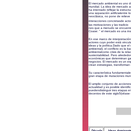
El mercado ambiental es uno de
mundial. La idea de mercado aq
ha intentado reflejar la estruct
una separación artificialentre l
neoclásica, no pone de relieve 
interacciones concretasde actor
las motivaciones y las tradicio
nes que a menudo se encuentra
Coase: " el mercado es una insti
En ese marco de interpretación
actores cuyo poder está vincul
ideas y la política.Dado que el 
ambiental), el conflicto es la 
ambientalcomo crisis de la rel
sustentabilidad. Pero alrededor
económicas que determinan gan
negocios. El mercado es un esp
crean estrategias, transforman
Su característica fundamentale
gran etapa de mutaciones mundi
El amplio conjunto de accionesc
actualidad y es posible identif
puedendistinguir tres etapas en
decenios de este siglo
5
(véase 
Década
Ideas dominant