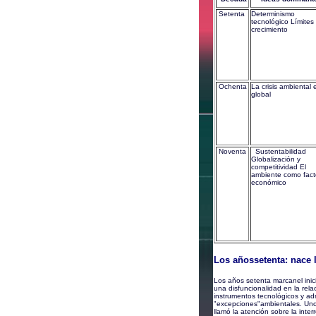
Setenta
Determinismo
tecnológico Límites 
crecimiento
Ochenta
La crisis ambiental 
global
Noventa
Sustentabilidad
Globalización y
competitividad El
ambiente como fact
económico
Los añossetenta: nace l
Los años setenta marcanel inici
una disfuncionalidad en la rel
instrumentos tecnológicos y adm
"excepciones"ambientales. Uno 
llamó la atención sobre la int