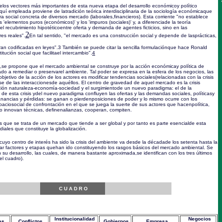
los vectores más importantes de esta nueva etapa del desarrollo económicoy político
uí empleada proviene de latradición teórica interdisciplinaria de la sociología económicaque
ura social concreta de diversos mercado (laborales,financieros). Esta corriente "no establece
os 'elementos puros (económicos)' y los 'impuros (sociales)' y, a diferenciade la teoría
el recubrimiento hipotéticoentre oferta y demanda de agentes ficticios, sino en las
2
es reales".
En tal sentido, "el mercado es una construcción social y depende de lasprácticas,
n codificadas en leyes".
3
También se puede citar la sencilla formulaciónque hace Ronald
tución social que facilitael intercambio".
4
,se propone que el mercado ambiental se construye por la acción económicay política de
ado a remediar o preservarel ambiente. Tal poder se expresa en la esfera de los negocios, las
objetivo de la acción de los actores es modificar tendencias sociales(relacionadas con la crisis
base de las interaccionesde aquéllos. El centro de gravedad de aquel mercado es la crisis
ación naturaleza-economía-sociedad y el surgimientode un nuevo paradigma: el de la
 de esta crisis ydel nuevo paradigma confluyen las ofertas y las demandas sociales, políticasy
ancias y pérdidas: se ganan o pierdenposiciones de poder y lo mismo ocurre con los
aciosocial de confrontación en el que se juega la suerte de sus actores que hacenpolítica,
 o innovan técnicas, definenalianzas, cooperan, compiten.
s que se trata de un mercado que tiende a ser global y por tanto es parte esencialde esta
ales que constituye la globalización.
uyo centro de interés ha sido la crisis del ambiente va desde la décadade los setenta hasta la
icar factores y etapas quehan ido constituyendo los rasgos básicos del mercado ambiental. Se
 su desarrollo, las cuales, de manera bastante aproximada,se identifican con los tres últimos
el cuadro).
C U A D R O
Institucionalidad
Negocios
es
Conflictos
Gobiernos
Empresa