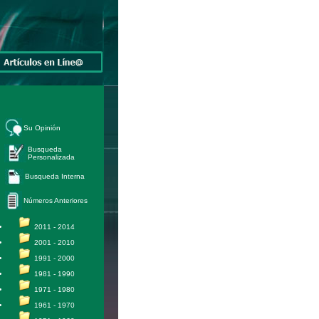
Su Opinión
Busqueda
Personalizada
Busqueda Interna
Números Anteriores
2011 - 2014
2001 - 2010
1991 - 2000
1981 - 1990
1971 - 1980
1961 - 1970