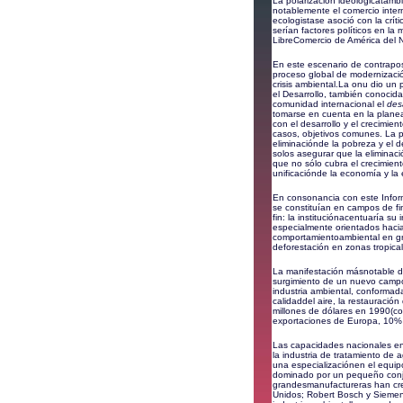
La polarización ideológicatam
notablemente el comercio intern
ecologistase asoció con la crític
serían factores políticos en la
LibreComercio de América del 
En este escenario de contrapos
proceso global de modernizació
crisis ambiental.La onu dio un
el Desarrollo, también conocid
comunidad internacional el
des
tomarse en cuenta en la planea
con el desarrollo y el crecimi
casos, objetivos comunes. La pr
eliminaciónde la pobreza y el 
solos asegurar que la eliminac
que no sólo cubra el crecimient
unificaciónde la economía y la 
En consonancia con este Inform
se constituían en campos de fi
fin: la instituciónacentuaría s
especialmente orientados hacia 
comportamientoambiental en gra
deforestación en zonas tropica
La manifestación másnotable de
surgimiento de un nuevo campo
industria ambiental, conformad
calidaddel aire, la restauració
millones de dólares en 1990(c
exportaciones de Europa, 10% 
Las capacidades nacionales en e
la industria de tratamiento de
una especializaciónen el equip
dominado por un pequeño conj
grandesmanufactureras han cre
Unidos; Robert Bosch y Siemens