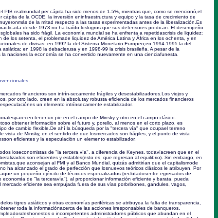
 PIB realmundial per cápita ha sido menos de 1.5%, mientras que, como se mencionó,el
r cápita de la OCDE, la inversión eninfraestructura y equipo y la tasa de crecimiento de
inuyeronmás de la mitad respecto a las tasas experimentadas antes de la liberalización.Es
n practicada desde 1973 no ha traído loslogros que sus defensores predican. El desempeño
sglobales ha sido frágil. La economía mundial se ha enfrenta a repetidascrisis de liquidez;
ón de los setenta, el problemade liquidez de América Latina y África en los ochenta, y en
rnacionales de divisas: en 1992 la del Sistema Monetario Europeo;en 1994-1995 la del
asiática; en 1998 la debaclerusa y en 1998-99 la crisis brasileña. A pesar de la
das la naciones la economía se ha convertido nuevamente en una cienciafunesta.
nvencionales
ercados financieros son intrín-secamente frágiles y desestabilizadores.Los viejos y
s, por otro lado, creen en la absolutay robusta eficiencia de los mercados financieros
a especulaciónes un elemento intrínsecamente estabilizador.
nalesparecen tener un pie en el campo de Minsky y otro en el campo clásico.
toso obtener información sobre el futuro y, porello, al menos en el corto plazo, es
tipo de cambio flexible.De ahí la búsqueda por la "tercera vía" que ocupael terreno
de vista de Minsky, en el sentido de que losmercados son frágiles, y el punto de vista
sson eficientes y la especulación un elemento estabilizador.
dos loseconomistas de "la tercera vía", a diferencia de Keynes, todavíacreen que en el
beralizados son eficientes y estables(esto es, que regresan al equilibrio). Sin embargo, en
omistas,que aconsejan al FMI y al Banco Mundial, quizás admitirían que el capitalismode
 no ha alcanzado el grado de perfección que losnuevos teóricos clásicos le atribuyen. Por
raque un pequeño ejército de técnicos especializados (reclutadosentre egresados de
economía de "la terceravía"), al proporcionar información eficiente y barata, pueda
el mercado eficiente sea empujada fuera de sus vías porbribones, gandules, vagos,
 delos tigres asiáticos y otras economías periféricas se atribuyea la falta de transparencia,
e obtener toda la informaciónacerca de las acciones irresponsables de banqueros,
 empleadosdeshonestos o incompetentes administradores públicos que abundan en el