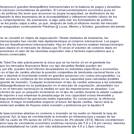
óleoprovocó grandes desequilibrios internacionales en la balanza de pagos y desatólas
 las naciones consumidoras de petróleo. El consecuentetrastorno económico puso en
s de políticas.Sin tener que reconocer su propia incapacidad, se deshicieron de las
aptado la idea keynesiana de la incompatibilidad y utilizaronel modelo clásico de los
su comportamiento. De esamanera, si algo salía mal, los formuladores de políticas
e les podía culpar a ellos, ya que, después de todo,el eficiente mundo del mercado
mo aseguraban continuamente Friedman,
6
Lucas, Merton y Scholes, ganadores del premio
smo se convirtió en objeto de especulación. Desde mediados de lossetenta, las
 internacionales han crecido más rápidamenteque el comercio internacional. Los pagos
s por flujosfinancieros internacionales. Hoy en día los bancos realizan transaccionespor
ares diarios en el mercado de divisas,casi 70 veces el volumen de comercio diario en
ariacionesen el valor de las monedas responden más a factores especulativos que a
trones comerciales.
de Tobin
7
ha sido prácticamente la única que se ha hecho oír en el gremiode los
que los mercados financieros libres con tipo decambio flexible pueden ser
y, por ello, pueden tener"efectos devastadores en industrias específicas o economías
en el tipo de cambio afectan la posición competitiva de laindustria nacional frente a la
nden a deprimir el incentivode invertir en grandes proyectos con costos irrecuperables. La
ambio socava la confianza de los empresarios en su capacidad para calcularlas posibles
grande de inversión. Cualquier incrementoen el tipo de cambio amenaza a las industrias
didassignificativas en su participación en el mercado de exportación, sinotambién con
ión en el mercado nacional,en la medida en que las importaciones se abaratan. Los
cientes de que un pequeño incremento en el tipo de cambio durante la vidade cualquier
de imponer a sus empresas la pesadacarga de una capacidad ociosa irreversible y
baja puedenreducir las ganancias reales esperadas. En consecuencia, la eficiencia
 reduce. A mayor incertidumbre respecto al futuro del tipode cambio, menor será la
predecíael análisis de Keynes sobre inversión y preferencia por la liquidez.
9
e laseconomías abiertas en comercio e inversión se ha vuelto un títerede la tasa de
cional. Así, la tasa de crecimientode la inversión en infraestructura y equipo de las
DE ha caído de 6% (antes de 1973) a menos de 3% (desde 1973). Menos crecimientoen
 menor tasa de crecimiento económico endichas naciones (de 5.9 a 2.8 por ciento), mientras
roductividadlaboral ha caído aún más drásticamente (de 4.6 a 1.6por ciento).