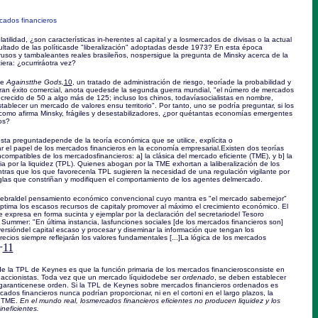
cados financieros
latilidad, ¿son características in-herentes al capital y a losmercados de divisas o la actual
esultado de las políticasde "liberalización" adoptadas desde 1973? En esta época
rusos y tambaleantes reales brasileños, nospersigue la pregunta de Minsky acerca de la
ciera: ¿ocurriráotra vez?
de
Againstthe Gods,
10
, un tratado de administración de riesgo, teoríade la probabilidad y
ran éxito comercial, anota quedesde la segunda guerra mundial, "el número de mercados
recido de 50 a algo más de 125; incluso los chinos, todavíasocialistas en nombre,
ablecer un mercado de valores ensu territorio". Por tanto, uno se podría preguntar, si los
como afirma Minsky, frágiles y desestabilizadores, ¿por quétantas economías emergentes
os?
ta preguntadepende de la teoría económica que se utilice, explícita o
ar el papel de los mercados financieros en la economía empresarial.Existen dos teorías
incompatibles de los mercadosfinancieros: a] la clásica del mercado eficiente (TME), y b] la
a por la liquidez (TPL). Quienes abogan por la TME exhortan a laliberalización de los
tras que los que favorecenla TPL sugieren la necesidad de una regulación vigilante por
eglas que constriñan y modifiquen el comportamiento de los agentes delmercado.
tebraldel pensamiento económico convencional cuyo mantra es "el mercado sabemejor"
tima los escasos recursos de capitaly promover al máximo el crecimiento económico. El
 expresa en forma sucinta y ejemplar por la declaración del secretariodel Tesoro
ummer: "En última instancia, lasfunciones sociales [de los mercados financieros son]
inversióndel capital escaso y procesar y diseminar la información que tengan los
precios siempre reflejarán los valores fundamentales [...]La lógica de los mercados
11
"
de la TPL de Keynes es que la función primaria de los mercados financierosconsiste en
s accionistas. Toda vez que un mercado líquidodebe ser
ordenado
, se deben establecer
e garanticenese orden. Si la TPL de Keynes sobre mercados financieros ordenados es
ados financieros nunca podrían proporcionar, ni en el cortoni en el largo plazos, la
a TME.
En el mundo real, losmercados financieros eficientes no producen liquidez y los
neficientes.