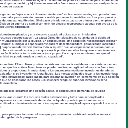
lios o salarios nominales rígidos. De ahíque las políticas formuladas para: a] aumentar
daden el tipo de cambio, y b] liberar los mercados financieros no resuelvan
per se
el problema
lo pueden agravar.
 gobiernos "ejercer una influencia orientadora" en las decisiones degasto privado para
 una falta persistente de demanda realde productos industrializados. Los presupuestos
s debenestar equilibrados. Si el gasto privado no es capaz de ofrecer pleno empleo, el
éficit en su cuenta de capital con el fin de emplear recursospara aportar, con ayuda de la
productivos adicionales.
adoresdesempleados y una excesiva capacidad ociosa son un intolerable
recursos desperdiciados". La causa última de talescándalo se anida en la debilidad
 y unaobsesión por la liquidez. En consecuencia, una condición necesariapara resolver
implica: a] mitigar la especulaciónfinanciera desestabilizadora, garantizando mercados
] proporcionarde manera barata toda la liquidez que los empresarios requieran porque,
to bancario es el camino por el que viaja la producción;si los banqueros conocieran sus
ían facilidadesde transporte en la justa proporción en que se requieren para que el
munidad se pueda emplear a toda su capacidad".
 dos filos. El lado filoso positivo consiste en que, en la medida en que existaun mercado
 en que los activos financieros se puedan realizarcon agilidad, el mercado financiero
radores a proporcionarfinanciamiento a los empresarios mediante inversiones duraderas
aldarían si su inversión no fuera líquida. Los mercadoslíquidos llevan a los inversionistas
 una estrategiade salida rápida para realizar su inversión en el momento en que noestén
 que se desarrollan las cosas. Sin liquidezel riesgo de financiar inversiones sería
ta minoritario.
es quesi se desarrolla una opinión bajista, la consecuente demanda de liquidez
nes, aun cuando los recursos reales esténociosos y listos para ser empleados. El
íageneral
es que demasiada demanda de liquidez puede impedir que recursos
inutilizados o involuntariamente ociosos) puedan ser empleadospara expandir los activos
a.
o principios para formular políticas que promovieran la posibilidad decivilización en el
idad global de la posguerra.