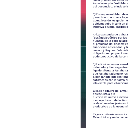
como pueden ser los monopo
los salarios y la flexibili
del desempleo, e incluso 
3)
Es responsabilidad delos
garantizar que nunca haya
operativos de los gobierno
gobiernodebe incurrir en d
iniciativa privada, medios 
4)
La existencia de trabaj
"escándalopúblico por los 
humana de la especulación
el problema del desempleo 
financieros ordenados, y b
como dijoKeynes, "el crédi
obligaciones, proporcionar
poderproductivo de la co
5)
La liquidez es un armade
ordenado y bien organizado
líquido alienta a los ahor
que los ahorradoresno resp
a pensar que pueden tener
satisfechos con la forma en
intolerable para el accionis
El lado negativo del arma 
obstaculizala pro
ducción de nuevas inversio
mensaje básico de la
Teor
realesahorrados (esto es, 
productivos de la economí
Keynes utilizaría estoscinc
Reino Unido y en la comun