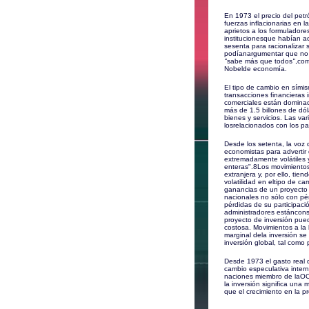
En 1973 el precio del petr
fuerzas inflacionarias en
aprietos a los formuladore
institucionesque habían ad
sesenta para racionalizar 
podíanargumentar que no s
"
sabe más que todos
"
,co
Nobelde economía.
El tipo de cambio en sími
transacciones financieras
comerciales están dominado
más de 1.5 billones de dól
bienes y servicios. Las v
losrelacionados con los pa
Desde los setenta, la voz 
economistas para advertir 
extremadamente volátiles 
enteras".
8
Los movimientos 
extranjera y, por ello, tie
volatilidad en eltipo de c
ganancias de un proyecto 
nacionales no sólo con pér
pérdidas de su participac
administradores estáncons
proyecto de inversión pue
costosa. Movimientos a la 
marginal dela inversión se
inversión global, tal como 
Desde 1973 el gasto real d
cambio especulativa interna
naciones miembro de laOC
la inversión significa una
que el crecimiento en la p