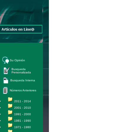
Su Opinión
Busqueda
Personalizada
Busqueda Interna
Números Anteriores
2011 - 2014
2001 - 2010
1991 - 2000
1981 - 1990
1971 - 1980