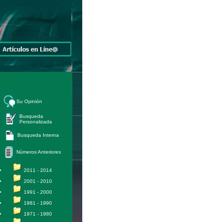
Su Opinión
Busqueda
Personalizada
Busqueda Interna
Números Anteriores
2011 - 2014
2001 - 2010
1991 - 2000
1981 - 1990
1971 - 1980